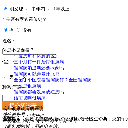
刚发现
半年内
1年以上
4.是否有家族遗传史？
有
没有
姓名：
你是不是要看？
牛皮皮癣和体癣的区别
三个月打一针治疗银屑病
性别：
银屑病消退期还要抹药吗
银屑病可以穿暴汗服吗
男
女
全国哪个医院看银屑病好？全国银屑病
什幺是银屑病
联系方式：
银屑病都会发展成红皮吗
婚前隐瞒银屑病
成都银康银屑病医院
微信服务号：cdyknpx
温馨提示：
您所填的信息我们将及时反馈给医生诊断，您的个
医院地址:成都市青羊区锦里中路18号
（彩虹桥附近，原邮电宾馆）