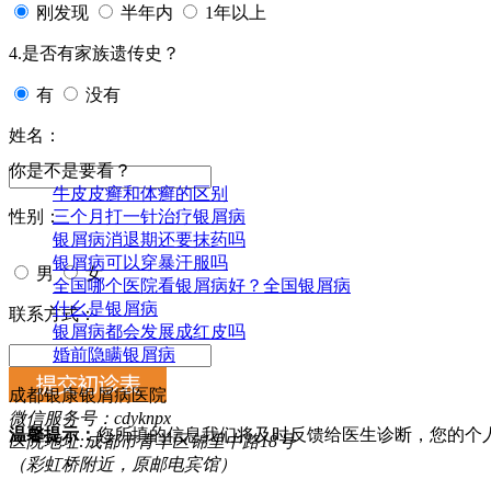
刚发现
半年内
1年以上
4.是否有家族遗传史？
有
没有
姓名：
你是不是要看？
牛皮皮癣和体癣的区别
三个月打一针治疗银屑病
性别：
银屑病消退期还要抹药吗
银屑病可以穿暴汗服吗
男
女
全国哪个医院看银屑病好？全国银屑病
什幺是银屑病
联系方式：
银屑病都会发展成红皮吗
婚前隐瞒银屑病
成都银康银屑病医院
微信服务号：cdyknpx
温馨提示：
您所填的信息我们将及时反馈给医生诊断，您的个
医院地址:成都市青羊区锦里中路18号
（彩虹桥附近，原邮电宾馆）