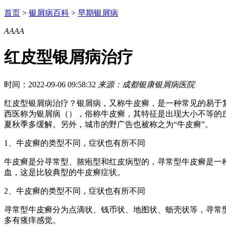
首页
>
银屑病百科
>
早期银屑病
A
A
A
A
红皮型银屑病治疗
时间：2022-09-06 09:58:32
来源：成都银康银屑病医院
红皮型银屑病治疗？银屑病，又称牛皮癣，是一种常见的易于
西医称为银屑病（），俗称牛皮癣，其特征是出现大小不等的
夏秋季多缓解。另外，城市的野广告也被称之为“牛皮癣”。
1、牛皮癣的类型不同，症状也有所不同
牛皮癣是分寻常型、脓疱型和红皮病型的，寻常型牛皮癣是一
血，这是比较典型的牛皮癣症状。
2、牛皮癣的类型不同，症状也有所不同
寻常型牛皮癣分为点滴状、钱币状、地图状、蛎壳状等，寻常
多有瘙痒感觉。