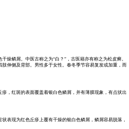
干燥鳞屑。中医古称之为“白？”，古医籍亦有称之为松皮癣。
四肢伸侧及背部。男性多于女性。春冬季节容易复发或加重，而
丘疹，红斑的表面覆盖着银白色鳞屑，并有薄膜现象，有点状出
症状表现为红色丘疹上覆有干燥的银白色鳞屑，鳞屑容易脱落，