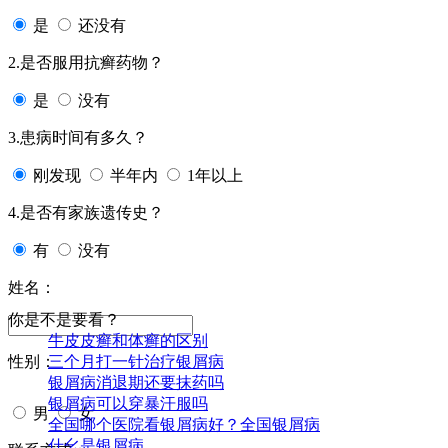
是
还没有
2.是否服用抗癣药物？
是
没有
3.患病时间有多久？
刚发现
半年内
1年以上
4.是否有家族遗传史？
有
没有
姓名：
你是不是要看？
牛皮皮癣和体癣的区别
三个月打一针治疗银屑病
性别：
银屑病消退期还要抹药吗
银屑病可以穿暴汗服吗
男
女
全国哪个医院看银屑病好？全国银屑病
什幺是银屑病